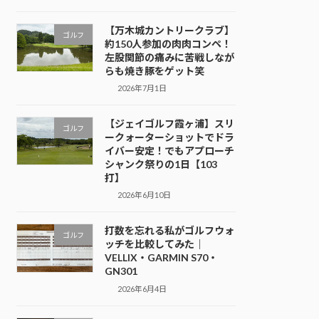
【万木城カントリークラブ】
ゴルフ
約150人参加の肉肉コンペ！
左股関節の痛みに苦戦しなが
らも焼き豚をゲット笑
2026年7月1日
【ジェイゴルフ霞ヶ浦】スリ
ゴルフ
ークォーターショットでドラ
イバー安定！でもアプローチ
シャンク祭りの1日【103
打】
2026年6月10日
打数を忘れる私がゴルフウォ
ゴルフ
ッチを比較してみた｜
VELLIX・GARMIN S70・
GN301
2026年6月4日