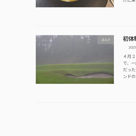
けに来
初体
ゴルフ
202
４月２
で、一
だった
ンドの