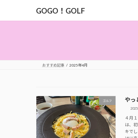
コ
ナ
GOGO！GOLF
ン
ビ
テ
ゲ
ン
ー
ツ
シ
へ
ョ
ス
ン
キ
に
ッ
移
おすすめ記事
2025年4月
プ
動
やっ
ゴルフ
202
４月１
は、初
キでし