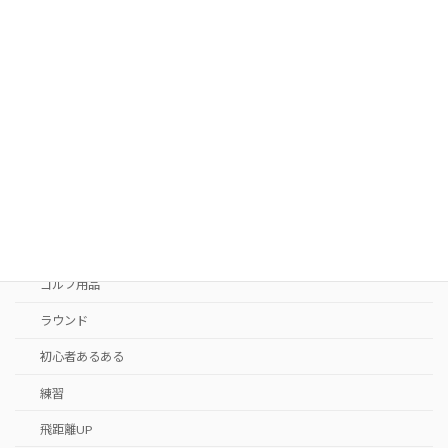
子の原因は下半身だった？
2026年5月20日
カテゴリー
おすすめ
ゴルフ
ゴルフと身体
ゴルフレッスン体験
ゴルフ用品
ラウンド
初心者あるある
練習
飛距離UP