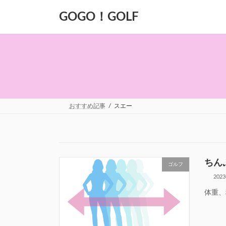
コ
ナ
GOGO！GOLF
ン
ビ
テ
ゲ
ン
ー
ツ
シ
へ
ョ
ス
ン
キ
に
ッ
移
プ
動
おすすめ記事
スエー
ちん
ゴルフ
202
体重、