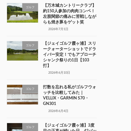
【万木城カントリークラブ】
ゴルフ
約150人参加の肉肉コンペ！
左股関節の痛みに苦戦しなが
らも焼き豚をゲット笑
2026年7月1日
【ジェイゴルフ霞ヶ浦】スリ
ゴルフ
ークォーターショットでドラ
イバー安定！でもアプローチ
シャンク祭りの1日【103
打】
2026年6月10日
打数を忘れる私がゴルフウォ
ゴルフ
ッチを比較してみた｜
VELLIX・GARMIN S70・
GN301
2026年6月4日
【ジェイゴルフ霞ヶ浦】3度
ゴルフ
目の正直が続いた日。42パッ