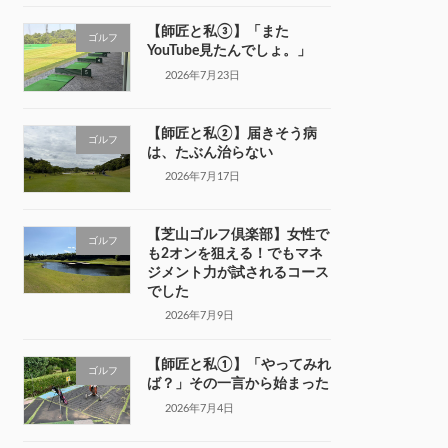
【師匠と私③】「また
ゴルフ
YouTube見たんでしょ。」
2026年7月23日
【師匠と私②】届きそう病
ゴルフ
は、たぶん治らない
2026年7月17日
【芝山ゴルフ倶楽部】女性で
ゴルフ
も2オンを狙える！でもマネ
ジメント力が試されるコース
でした
2026年7月9日
【師匠と私①】「やってみれ
ゴルフ
ば？」その一言から始まった
2026年7月4日