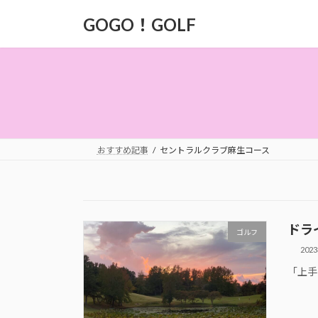
コ
ナ
GOGO！GOLF
ン
ビ
テ
ゲ
ン
ー
ツ
シ
へ
ョ
ス
ン
キ
に
ッ
移
おすすめ記事
セントラルクラブ麻生コース
プ
動
ドラ
ゴルフ
202
「上手