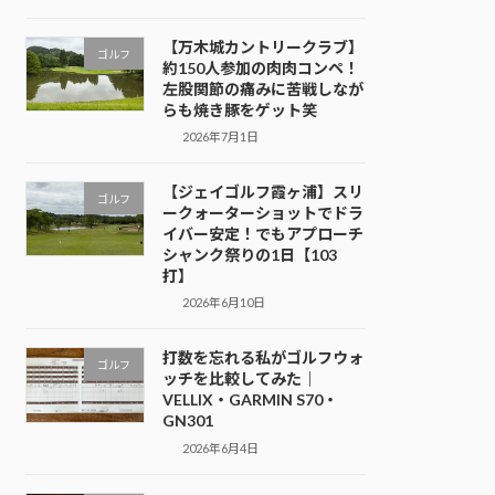
【万木城カントリークラブ】
ゴルフ
約150人参加の肉肉コンペ！
左股関節の痛みに苦戦しなが
らも焼き豚をゲット笑
2026年7月1日
【ジェイゴルフ霞ヶ浦】スリ
ゴルフ
ークォーターショットでドラ
イバー安定！でもアプローチ
シャンク祭りの1日【103
打】
2026年6月10日
打数を忘れる私がゴルフウォ
ゴルフ
ッチを比較してみた｜
VELLIX・GARMIN S70・
GN301
2026年6月4日