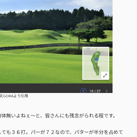
天GORAより引用
勿体無いよねぇ〜と、皆さんにも残念がられる程です。
しても３６打。パーが７２なので、パターが半分を占めて