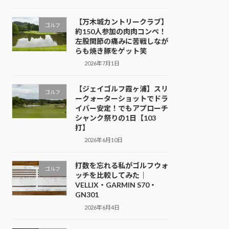
【万木城カントリークラブ】
ゴルフ
約150人参加の肉肉コンペ！
左股関節の痛みに苦戦しなが
らも焼き豚をゲット笑
2026年7月1日
【ジェイゴルフ霞ヶ浦】スリ
ゴルフ
ークォーターショットでドラ
イバー安定！でもアプローチ
シャンク祭りの1日【103
打】
2026年6月10日
打数を忘れる私がゴルフウォ
ゴルフ
ッチを比較してみた｜
VELLIX・GARMIN S70・
GN301
2026年6月4日