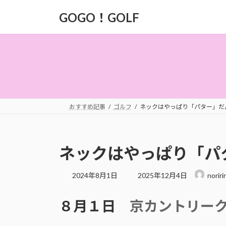
コ
ナ
GOGO！GOLF
ン
ビ
テ
ゲ
ン
ー
ツ
シ
へ
ョ
ス
ン
キ
に
ッ
移
おすすめ記事
ゴルフ
ネックはやっぱり「パター」だ
プ
動
ネックはやっぱり「パ
最
2024年8月1日
2025年12月4日
noriri
終
更
８月１日
京カントリー
新
日
時