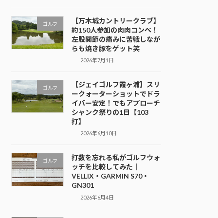
【万木城カントリークラブ】
ゴルフ
約150人参加の肉肉コンペ！
左股関節の痛みに苦戦しなが
らも焼き豚をゲット笑
2026年7月1日
【ジェイゴルフ霞ヶ浦】スリ
ゴルフ
ークォーターショットでドラ
イバー安定！でもアプローチ
シャンク祭りの1日【103
打】
2026年6月10日
打数を忘れる私がゴルフウォ
ゴルフ
ッチを比較してみた｜
VELLIX・GARMIN S70・
GN301
2026年6月4日