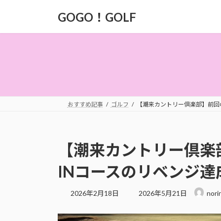
コ
ナ
GOGO！GOLF
ン
ビ
テ
ゲ
ン
ー
ツ
シ
へ
ョ
ス
ン
キ
に
ッ
移
おすすめ記事
ゴルフ
【潮来カントリー倶楽部】前回
プ
動
【潮来カントリー倶楽
INコースのリベンジ達
最
2026年2月18日
2026年5月21日
norir
終
更
新