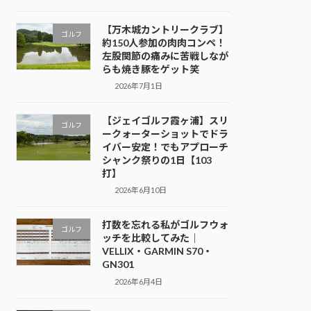
【万木城カントリークラブ】
ゴルフ
約150人参加の肉肉コンペ！
左股関節の痛みに苦戦しなが
らも焼き豚をゲット笑
2026年7月1日
【ジェイゴルフ霞ヶ浦】スリ
ゴルフ
ークォーターショットでドラ
イバー安定！でもアプローチ
シャンク祭りの1日【103
打】
2026年6月10日
打数を忘れる私がゴルフウォ
ゴルフ
ッチを比較してみた｜
VELLIX・GARMIN S70・
GN301
2026年6月4日