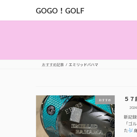
コ
ナ
GOGO！GOLF
ン
ビ
テ
ゲ
ン
ー
ツ
シ
へ
ョ
ス
ン
キ
に
ッ
移
おすすめ記事
エミリッドバハマ
プ
動
５７
おすすめ
202
新記録
「ゴル
た
身